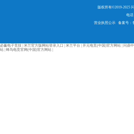
版权所有©2019-20
电话：
营业执照公示
备案号：
必赢电子竞技
|
米兰官方版网站登录入口
|
米兰平台
|
开元电竞(中国)官方网站
|
问鼎中
站
|
蜂鸟电竞官网(中国)官方网站
|