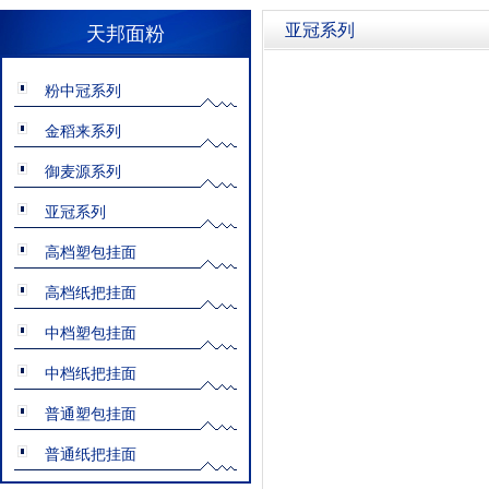
亚冠系列
天邦面粉
粉中冠系列
金稻来系列
御麦源系列
亚冠系列
高档塑包挂面
高档纸把挂面
中档塑包挂面
中档纸把挂面
普通塑包挂面
普通纸把挂面