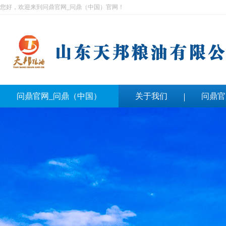
您好，欢迎来到问鼎官网_问鼎（中国）官网！
问鼎官网_问鼎（中国）
关于我们
问鼎官
请您留言
联系我们