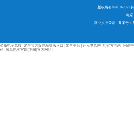
版权所有©2019-20
电话：
营业执照公示
备案号：
必赢电子竞技
|
米兰官方版网站登录入口
|
米兰平台
|
开元电竞(中国)官方网站
|
问鼎中
站
|
蜂鸟电竞官网(中国)官方网站
|