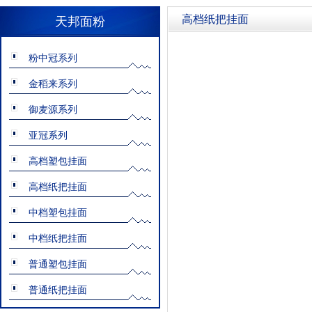
高档纸把挂面
天邦面粉
粉中冠系列
金稻来系列
御麦源系列
亚冠系列
高档塑包挂面
高档纸把挂面
中档塑包挂面
中档纸把挂面
普通塑包挂面
普通纸把挂面