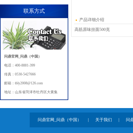
联系方式
产品详细介绍
高筋原味挂面500克
问鼎官网_问鼎（中国）
电话：400-8881-399
传真：0530-5427666
邮箱：tbly2008@126.com
地址：山东省菏泽市牡丹区大黄集
问鼎官网_问鼎（中国）
|
关于我们
|
问