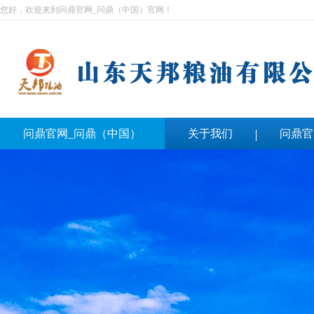
您好，欢迎来到问鼎官网_问鼎（中国）官网！
问鼎官网_问鼎（中国）
关于我们
问鼎官
请您留言
联系我们