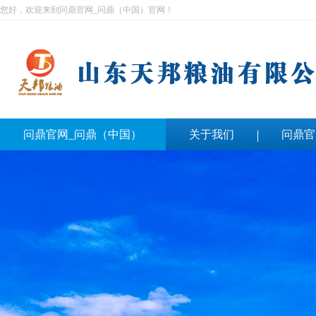
您好，欢迎来到问鼎官网_问鼎（中国）官网！
问鼎官网_问鼎（中国）
关于我们
问鼎官
请您留言
联系我们