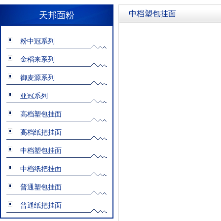
中档塑包挂面
天邦面粉
粉中冠系列
金稻来系列
御麦源系列
亚冠系列
高档塑包挂面
高档纸把挂面
中档塑包挂面
中档纸把挂面
普通塑包挂面
普通纸把挂面