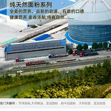
热门关键词：
菏泽面粉,天邦粮油，亚冠面粉，粉中冠面粉，天邦挂面，亚冠挂面