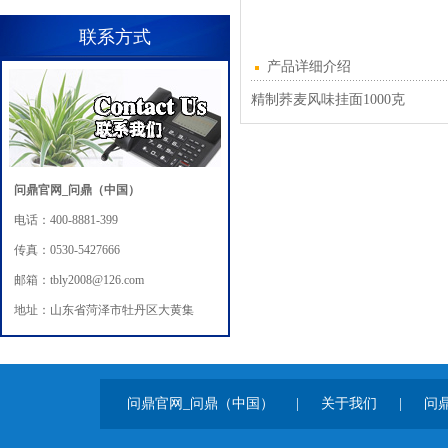
联系方式
产品详细介绍
精制荞麦风味挂面1000克
问鼎官网_问鼎（中国）
电话：400-8881-399
传真：0530-5427666
邮箱：tbly2008@126.com
地址：山东省菏泽市牡丹区大黄集
问鼎官网_问鼎（中国）
|
关于我们
|
问