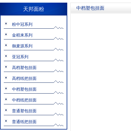
中档塑包挂面
天邦面粉
粉中冠系列
金稻来系列
御麦源系列
亚冠系列
高档塑包挂面
高档纸把挂面
中档塑包挂面
中档纸把挂面
普通塑包挂面
普通纸把挂面