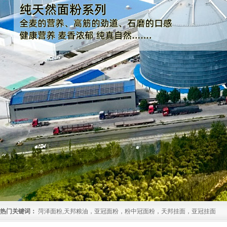
热门关键词：
菏泽面粉,天邦粮油，亚冠面粉，粉中冠面粉，天邦挂面，亚冠挂面