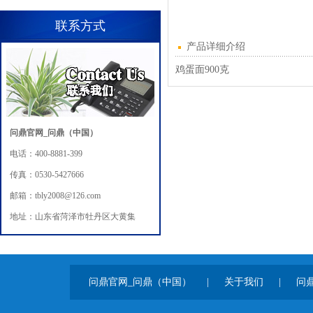
联系方式
产品详细介绍
鸡蛋面900克
问鼎官网_问鼎（中国）
电话：400-8881-399
传真：0530-5427666
邮箱：tbly2008@126.com
地址：山东省菏泽市牡丹区大黄集
问鼎官网_问鼎（中国）
|
关于我们
|
问