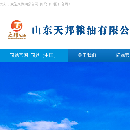
您好，欢迎来到问鼎官网_问鼎（中国）官网！
问鼎官网_问鼎（中国）
关于我们
问鼎官
请您留言
联系我们