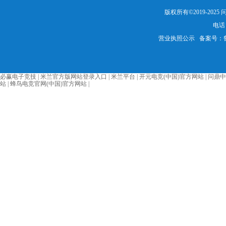
版权所有©2019-20
电话：
营业执照公示
备案号：
必赢电子竞技
|
米兰官方版网站登录入口
|
米兰平台
|
开元电竞(中国)官方网站
|
问鼎中
站
|
蜂鸟电竞官网(中国)官方网站
|