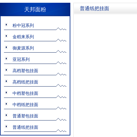
普通纸把挂面
天邦面粉
粉中冠系列
金稻来系列
御麦源系列
亚冠系列
高档塑包挂面
高档纸把挂面
中档塑包挂面
中档纸把挂面
普通塑包挂面
普通纸把挂面