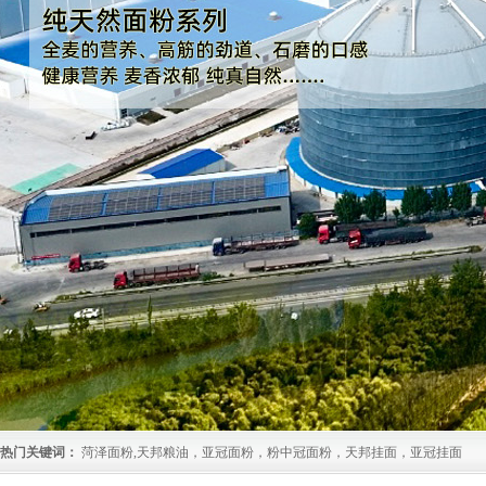
热门关键词：
菏泽面粉,天邦粮油，亚冠面粉，粉中冠面粉，天邦挂面，亚冠挂面