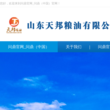
您好，欢迎来到问鼎官网_问鼎（中国）官网！
问鼎官网_问鼎（中国）
关于我们
问鼎官
请您留言
联系我们