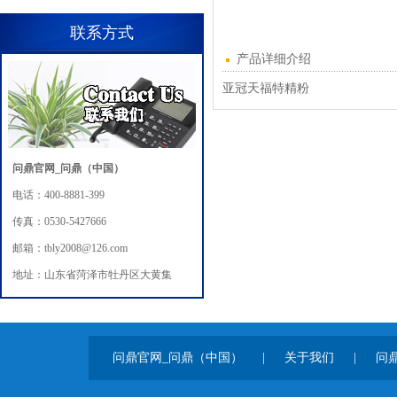
联系方式
产品详细介绍
亚冠天福特精粉
问鼎官网_问鼎（中国）
电话：400-8881-399
传真：0530-5427666
邮箱：tbly2008@126.com
地址：山东省菏泽市牡丹区大黄集
问鼎官网_问鼎（中国）
|
关于我们
|
问