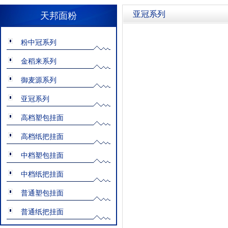
亚冠系列
天邦面粉
粉中冠系列
金稻来系列
御麦源系列
亚冠系列
高档塑包挂面
高档纸把挂面
中档塑包挂面
中档纸把挂面
普通塑包挂面
普通纸把挂面