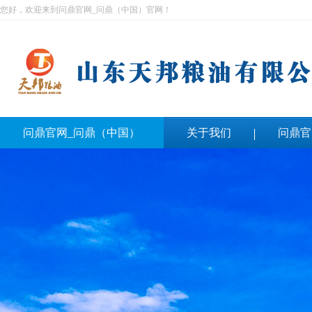
您好，欢迎来到问鼎官网_问鼎（中国）官网！
问鼎官网_问鼎（中国）
关于我们
问鼎官
请您留言
联系我们