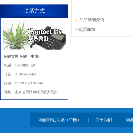
联系方式
产品详细介绍
亚冠湿面粉
问鼎官网_问鼎（中国）
电话：400-8881-399
传真：0530-5427666
邮箱：tbly2008@126.com
地址：山东省菏泽市牡丹区大黄集
问鼎官网_问鼎（中国）
|
关于我们
|
问