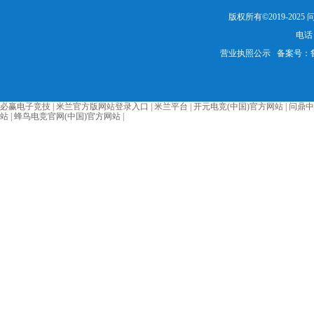
版权所有©2019-20
电话：
营业执照公示
备案号：
必赢电子竞技
|
米兰官方版网站登录入口
|
米兰平台
|
开元电竞(中国)官方网站
|
问鼎中
站
|
蜂鸟电竞官网(中国)官方网站
|