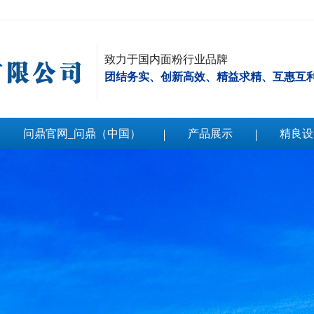
致力于国内面粉行业品牌
团结务实、创新高效、精益求精、互惠互
问鼎官网_问鼎（中国）
产品展示
精良设