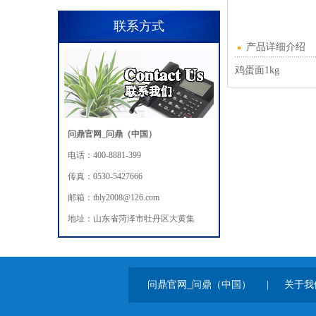
联系方式
产品详细介绍
鸡蛋面1kg
问鼎官网_问鼎（中国）
电话：400-8881-399
传真：0530-5427666
邮箱：tbly2008@126.com
地址：山东省菏泽市牡丹区大黄集
问鼎官网_问鼎（中国）
|
关于我