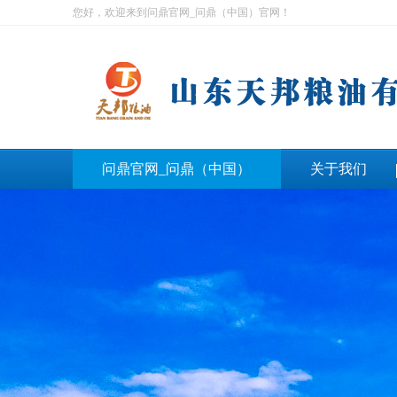
您好，欢迎来到问鼎官网_问鼎（中国）官网！
问鼎官网_问鼎（中国）
关于我们
请您留言
联系我们