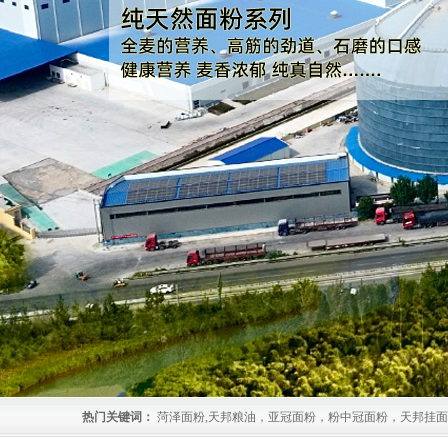
热门关键词：
菏泽面粉,天邦粮油，亚冠面粉，粉中冠面粉，天邦挂