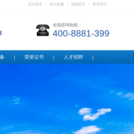
设为首页
|
加入收藏
|
请您留言
|
联系我们
全国咨询热线：
400-8881-399
利
备
荣誉证书
人才招聘