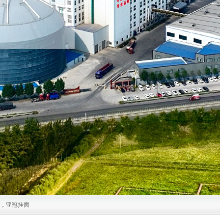
面，亚冠挂面