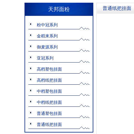
普通纸把挂面
天邦面粉
粉中冠系列
金稻来系列
御麦源系列
亚冠系列
高档塑包挂面
高档纸把挂面
中档塑包挂面
中档纸把挂面
普通塑包挂面
普通纸把挂面